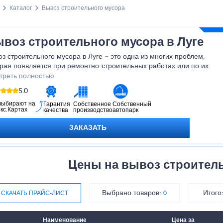
Каталог
Вывоз строительного мусора
воз строительного мусора в Луге
з строительного мусора в Луге – это одна из многих проблем,
рая появляется при ремонтно-строительных работах или по их
ершению. Одному справиться с таким большим объемом мусора,
треть полностью
 если у вас есть свой автомобиль, не получится. Поэтому после
5.0
нтажа, строительства либо ремонта для того, чтобы привести
 в порядок обратитесь за помощью в нашу компанию.
выбирают на
Гарантия
Собственное
Собственный
кс.Картах
качества
производство
автопарк
ЗАКАЗАТЬ
Цены на вывоз строител
Выбрано товаров:
Итого
СКАЧАТЬ ПРАЙС-ЛИСТ
0
Наименование
Цена за