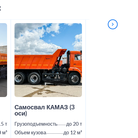
к
2
Самосвал КАМАЗ (3
Самосвал Shac
оси)
15 т
Грузоподъемность
до 20 т
Грузоподъемность
0 м³
Объем кузова
до 12 м³
Объем кузова