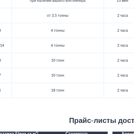
при наличии вашего контейнера
15 мин
от 3,5 тонны
2 часа
0
4 тонны
2 часа
.14
4 тонны
2 часа
0
10 тонн
2 часа
7
10 тонн
2 часа
5
18 тонн
2 часа
Прайс-листы дос
ставка (Цена за м³)
Стоимость
Аренд