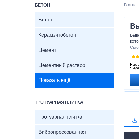
БЕТОН
Главная
Бетон
Вы
Керамзитобетон
Выво
кото
зав
Смо
Цемент
даже
демо
дом
Нас 
Цементный раствор
Янде
Показать ещё
ТРОТУАРНАЯ ПЛИТКА
Тротуарная плитка
Вибропрессованная