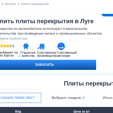
Каталог
Плиты перекрытия
пить плиты перекрытия в Луге
екрытия из железобетона используют в капитальном
оительстве при возведении жилых и промышленных объектов.
зводители делают различные виды конструкций, что позволяет
треть полностью
рать оптимальный вариант для сооружения.
5.0
выбирают на
Гарантия
Собственное
Собственный
кс.Картах
качества
производство
автопарк
ЗАКАЗАТЬ
Плиты перекры
Выбрано товаров:
Итого
СКАЧАТЬ ПРАЙС-ЛИСТ
0
Вид
Цена за шт