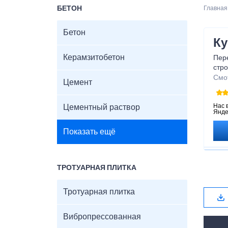
БЕТОН
Главная
Бетон
Ку
Керамзитобетон
Пер
стр
Прои
Смо
Цемент
выб
Нас 
Цементный раствор
Янде
Показать ещё
ТРОТУАРНАЯ ПЛИТКА
Тротуарная плитка
Вибропрессованная