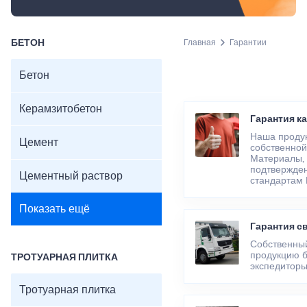
БЕТОН
Главная
Гарантии
Бетон
Керамзитобетон
Гарантия к
Наша продук
Цемент
собственной
Материалы, 
подтвержден
Цементный раствор
стандартам 
Показать ещё
Гарантия с
Собственный
продукцию б
ТРОТУАРНАЯ ПЛИТКА
экспедиторы
Тротуарная плитка