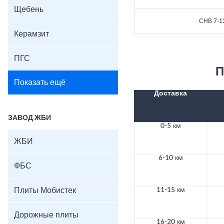
Щебень
СНВ 7-1
Керамзит
ПГС
П
Показать ещё
Доставка
ЗАВОД ЖБИ
0-5 км
ЖБИ
6-10 км
ФБС
Плиты Мобистек
11-15 км
Дорожные плиты
16-20 км