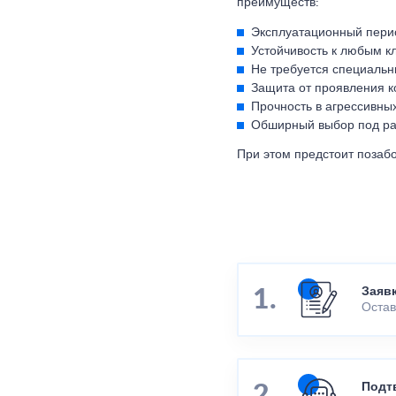
преимуществ:
Эксплуатационный перио
Устойчивость к любым к
Не требуется специальн
Защита от проявления к
Прочность в агрессивных
Обширный выбор под ра
При этом предстоит позабо
Заяв
Остав
Подт