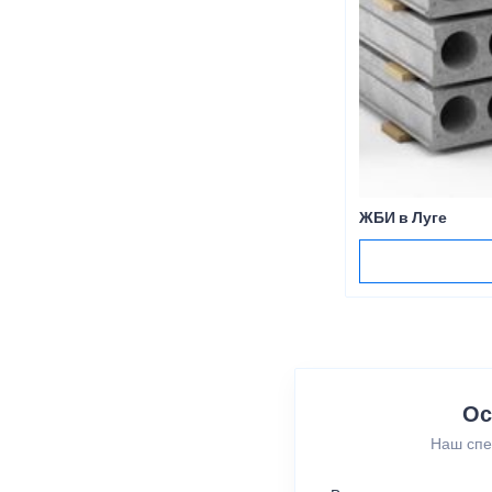
ЖБИ в Луге
Ос
Наш спе