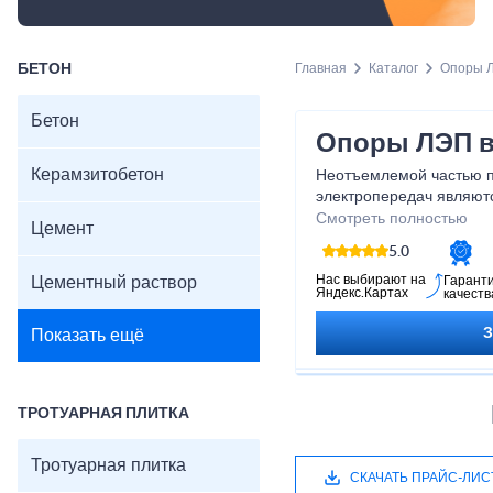
БЕТОН
Главная
Каталог
Опоры 
Бетон
Опоры ЛЭП в
Керамзитобетон
Неотъемлемой частью 
электропередач являют
используются в любых п
Смотреть полностью
Цемент
выдерживают суровые зи
5.0
они должны быть прочны
существующему ГОСТу.
Нас выбирают на
Цементный раствор
Гарант
Яндекс.Картах
качеств
Показать ещё
ТРОТУАРНАЯ ПЛИТКА
Тротуарная плитка
СКАЧАТЬ ПРАЙС-ЛИС