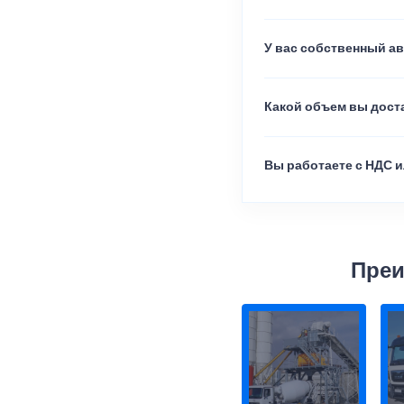
У вас собственный а
Какой объем вы доста
Вы работаете с НДС и
Преи