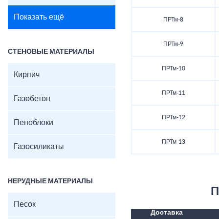
Показать ещё
ПРТм-8
ПРТм-9
СТЕНОВЫЕ МАТЕРИАЛЫ
ПРТм-10
Кирпич
ПРТм-11
Газобетон
ПРТм-12
Пеноблоки
ПРТм-13
Газосиликаты
НЕРУДНЫЕ МАТЕРИАЛЫ
П
Песок
Доставка