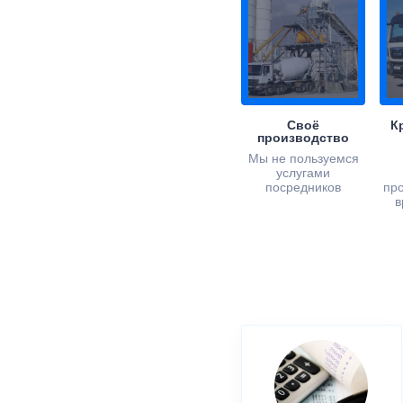
Своё
К
производство
Мы не пользуемся
услугами
посредников
пр
в