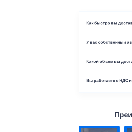
Как быстро вы достав
У вас собственный а
Какой объем вы доста
Вы работаете с НДС и
Преи