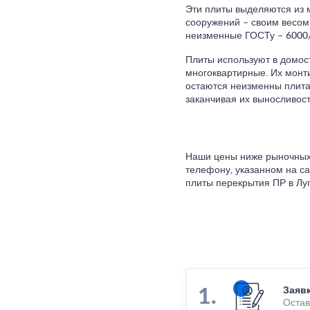
Эти плиты выделяются из 
сооружений – своим весом
неизменные ГОСТу – 6000/
Плиты используют в домост
многоквартирные. Их монт
остаются неизменны плитам
заканчивая их выносливос
Наши цены ниже рыночных, 
телефону, указанном на са
плиты перекрытия ПР в Луг
Заяв
Остав