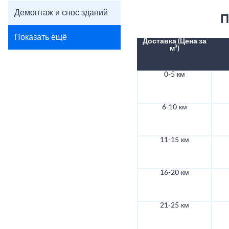
Демонтаж и снос зданий
П
Показать ещё
Доставка (Цена за
м³)
0-5 км
6-10 км
11-15 км
16-20 км
21-25 км