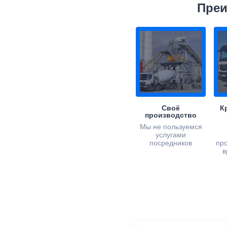
Преи
Своё
К
производство
Мы не пользуемся
услугами
посредников
пр
в