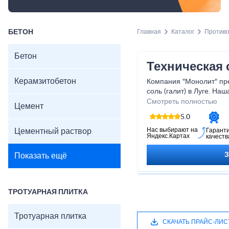
БЕТОН
Главная
Каталог
Противо
Бетон
Техническая 
Керамзитобетон
Компания "Монолит" пре
соль (галит) в Луге. На
качеством и доступной 
Смотреть полностью
Цемент
используется в различн
5.0
химическую, нефтегазо
Мы предлагаем соль раз
Нас выбирают на
Цементный раствор
Гарант
Яндекс.Картах
качеств
чтобы удовлетворить по
Наша компания гаранти
Показать ещё
отличное обслуживание.
у нас и получайте наде
своего бизнеса.
Свяжитесь с нами уже с
ТРОТУАРНАЯ ПЛИТКА
нашей продукции и усло
ответить на все ваши в
Тротуарная плитка
оптимального варианта 
СКАЧАТЬ ПРАЙС-ЛИС
нужд.