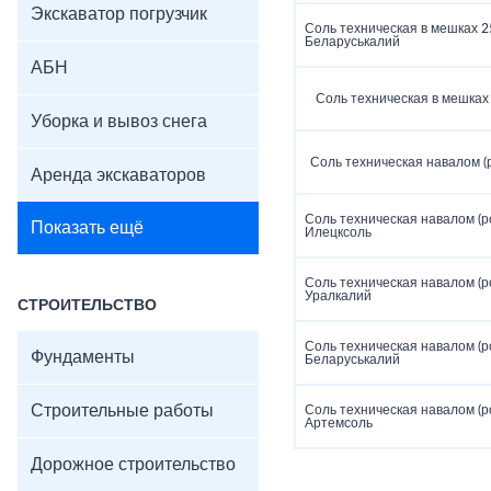
Экскаватор погрузчик
Соль техническая в мешках 25
Беларуськалий
АБН
Соль техническая в мешках 
Уборка и вывоз снега
Соль техническая навалом (
Аренда экскаваторов
Соль техническая навалом (р
Показать ещё
Илецксоль
Соль техническая навалом (р
Уралкалий
СТРОИТЕЛЬСТВО
Соль техническая навалом (р
Фундаменты
Беларуськалий
Строительные работы
Соль техническая навалом (р
Артемсоль
Дорожное строительство