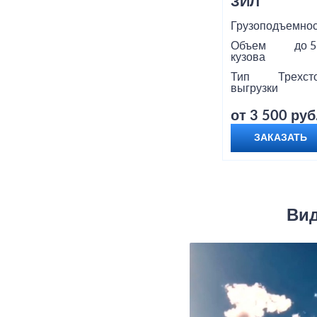
ЗИЛ
Грузоподъемнос
Объем
до 5
кузова
Тип
Трехст
выгрузки
от 3 500 руб
ЗАКАЗАТЬ
Вид