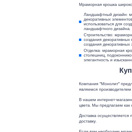
Мраморная крошка широко 
Ландшафтный дизайн: м
декоративных элементов
использоваться для созд
ландшафтного дизайна.
Строительство: мраморн
создания декоративных 
создания декоративных 
Отделка: мраморная кро
столешниц, подоконнико
элегантность и изысканн
Куп
Компания "Монолит" предл
являемся производителем 
В нашем интернет-магазин
цвета. Мы предлагаем как 
Доставка осуществляется 
доставку.
Если вам необходим мрамо