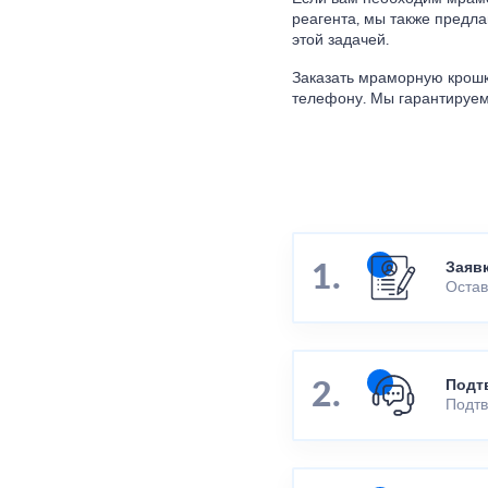
реагента, мы также предл
этой задачей.
Заказать мраморную крошк
телефону. Мы гарантируем 
Заяв
Остав
Подт
Подтв