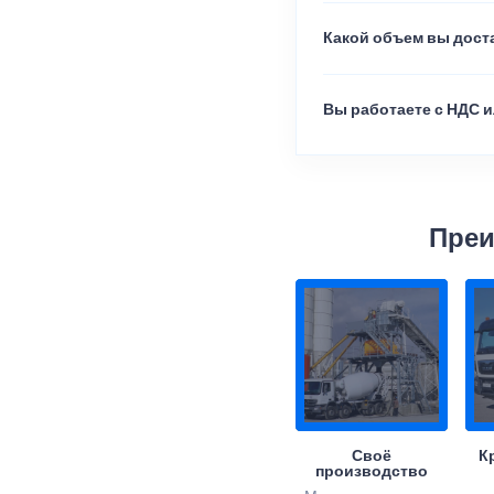
Какой объем вы доста
Вы работаете с НДС и
Преи
Своё
К
производство