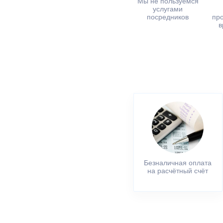
Мы не пользуемся
услугами
посредников
пр
в
Безналичная оплата
на расчётный счёт