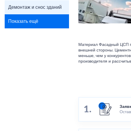
Демонтаж и снос зданий
Показать ещё
Материал Фасадный ЦСП по
внешней стороны. Цементн
меньше, чем у конкурентов
производителя и рассчитыв
Заяв
Остав