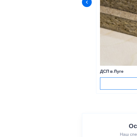
ДСП в Луге
Ос
Наш спе