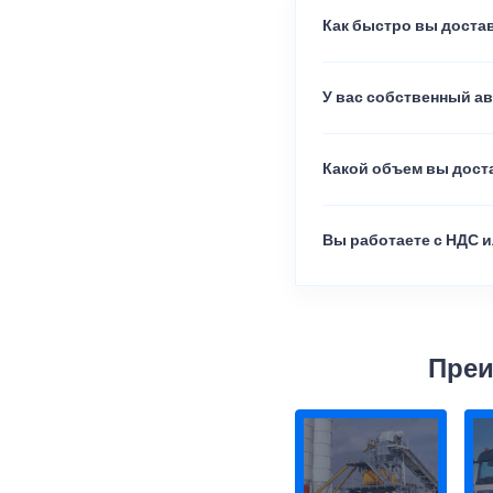
Как быстро вы достав
У вас собственный а
Какой объем вы доста
Вы работаете с НДС и
Преи