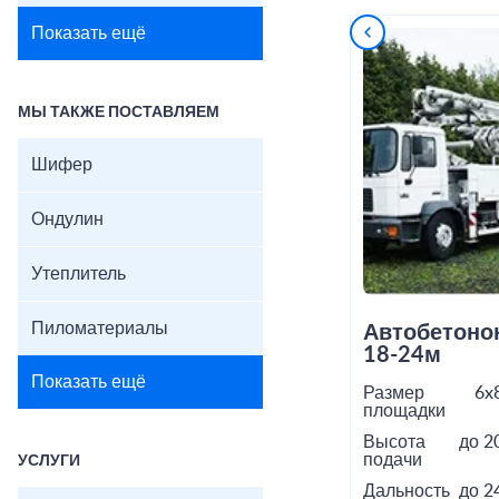
Показать ещё
МЫ ТАКЖЕ ПОСТАВЛЯЕМ
Шифер
Ондулин
Утеплитель
Пиломатериалы
Автобетоно
18-24м
Показать ещё
Размер
6x
площадки
Высота
до 2
подачи
УСЛУГИ
Дальность
до 2