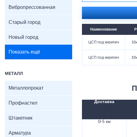
Вибропрессованная
Старый город
Наименование
Р
Новый город
ЦСП под кирипич
10
Показать ещё
ЦСП под кирипич
10
МЕТАЛЛ
П
Металлопрокат
Доставка
Профнастил
Штакетник
0-5 км
Арматура