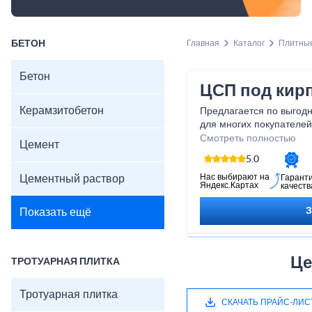
БЕТОН
Главная
Каталог
Плитны
Бетон
ЦСП под кирп
Керамзитобетон
Предлагается по выгодн
для многих покупателей
покупке теплоизоляцио
Смотреть полностью
Цемент
5.0
Нас выбирают на
Цементный раствор
Гарант
Яндекс.Картах
качеств
Показать ещё
Це
ТРОТУАРНАЯ ПЛИТКА
Тротуарная плитка
СКАЧАТЬ ПРАЙС-ЛИС