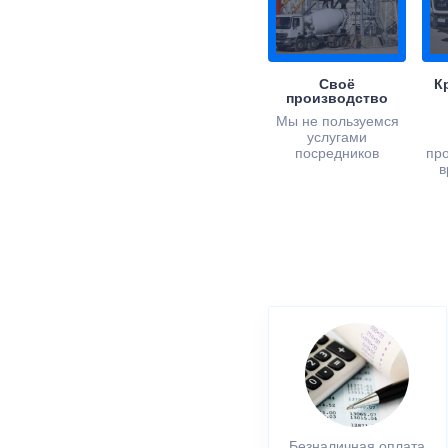
Своё
К
производство
Мы не пользуемся
услугами
посредников
пр
в
Безналичная оплата