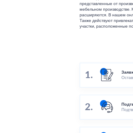
представленные от произв
мебельном производстве. 
расширяются. В нашем онл
Также действуют привлека
участки, расположенные по
Заяв
Остав
Подт
Подтв