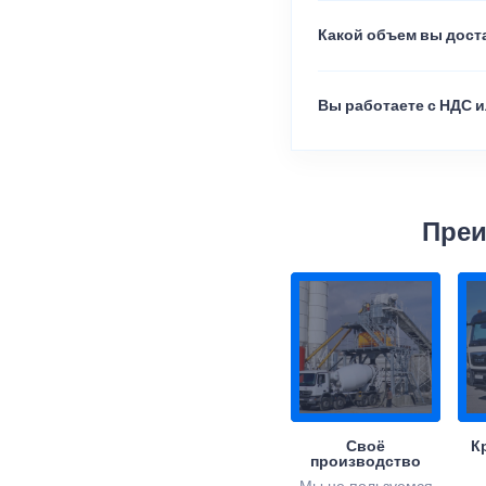
Какой объем вы доста
Вы работаете с НДС и
Преи
Своё
К
производство