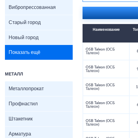
Вибропрессованная
Старый город
Наименование
То
Новый город
OSB Taleon (ОСБ
Показать ещё
Талеон)
OSB Taleon (ОСБ
Талеон)
МЕТАЛЛ
OSB Taleon (ОСБ
1
Металлопрокат
Талеон)
OSB Taleon (ОСБ
Профнастил
Талеон)
Штакетник
OSB Taleon (ОСБ
Талеон)
Арматура