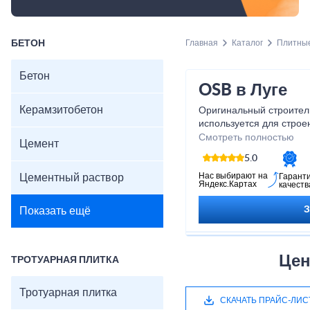
БЕТОН
Главная
Каталог
Плитны
Бетон
OSB в Луге
Керамзитобетон
Оригинальный строител
используется для строе
Отличить материал мож
Смотреть полностью
Цемент
представляет клееную д
5.0
В действительности ис
максимально упрощает 
Нас выбирают на
Цементный раствор
Гарант
Яндекс.Картах
качеств
сооружения внутри пом
Показать ещё
Цен
ТРОТУАРНАЯ ПЛИТКА
Тротуарная плитка
СКАЧАТЬ ПРАЙС-ЛИС