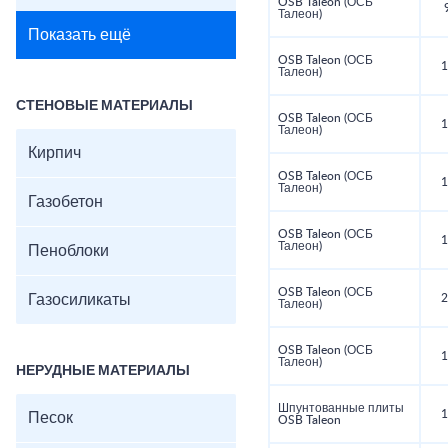
OSB Taleon (ОСБ
Талеон)
Показать ещё
OSB Taleon (ОСБ
1
Талеон)
СТЕНОВЫЕ МАТЕРИАЛЫ
OSB Taleon (ОСБ
1
Талеон)
Кирпич
OSB Taleon (ОСБ
1
Талеон)
Газобетон
OSB Taleon (ОСБ
1
Талеон)
Пеноблоки
OSB Taleon (ОСБ
Газосиликаты
2
Талеон)
OSB Taleon (ОСБ
1
Талеон)
НЕРУДНЫЕ МАТЕРИАЛЫ
Шпунтованные плиты
1
Песок
OSB Taleon