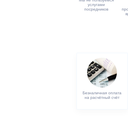
Мы не пользуемся
услугами
посредников
пр
в
Безналичная оплата
на расчётный счёт