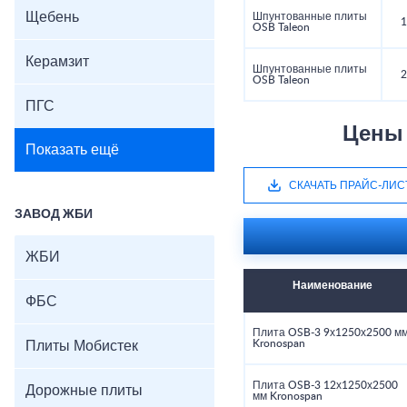
Щебень
Шпунтованные плиты
1
OSB Taleon
Керамзит
Шпунтованные плиты
2
OSB Taleon
ПГС
Цены 
Показать ещё
СКАЧАТЬ ПРАЙС-ЛИС
ЗАВОД ЖБИ
ЖБИ
Наименование
ФБС
Плита OSB-3 9х1250х2500 м
Kronospan
Плиты Мобистек
Плита OSB-3 12х1250х2500
Дорожные плиты
мм Kronospan