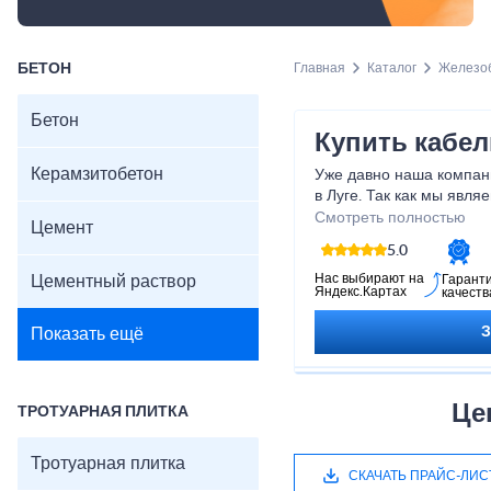
БЕТОН
Главная
Каталог
Железоб
Бетон
Купить кабел
Керамзитобетон
Уже давно наша компан
в Луге. Так как мы явля
можно приобрести лотк
Смотреть полностью
Цемент
производителя.
5.0
Нас выбирают на
Цементный раствор
Гарант
Яндекс.Картах
качеств
Показать ещё
Це
ТРОТУАРНАЯ ПЛИТКА
Тротуарная плитка
СКАЧАТЬ ПРАЙС-ЛИС