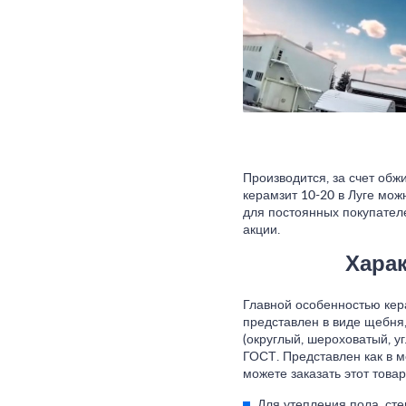
Производится, за счет обж
керамзит 10-20 в Луге мож
для постоянных покупателе
акции.
Харак
Главной особенностью кера
представлен в виде щебня
(округлый, шероховатый, у
ГОСТ. Представлен как в м
можете заказать этот тов
Для утепления пола, сте