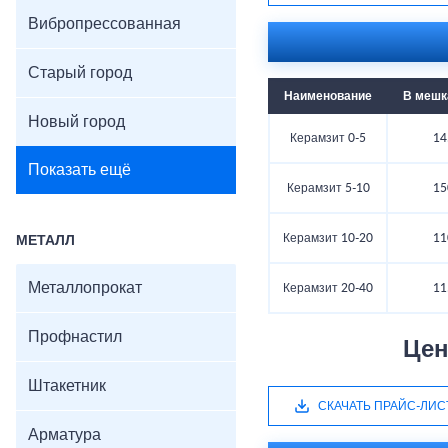
Вибропрессованная
Старый город
Наименование
В мешка
Новый город
Керамзит 0-5
14
Показать ещё
Керамзит 5-10
15
Керамзит 10-20
11
МЕТАЛЛ
Металлопрокат
Керамзит 20-40
11
Профнастил
Цен
Штакетник
СКАЧАТЬ ПРАЙС-ЛИС
Арматура