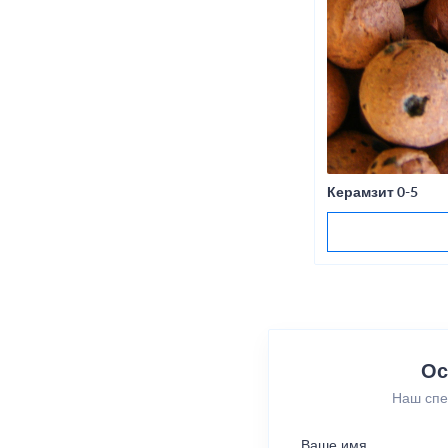
Керамзит 0-5
Ос
Наш спе
Ваше имя