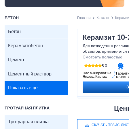
БЕТОН
Главная
Каталог
Керамз
Бетон
Керамзит 10-
Керамзитобетон
Для возведения различ
объектов, применяется 
универсальный стройма
Смотреть полностью
Цемент
высокими эксплуатацио
5.0
является лучшим из воз
ценовой категории). Вы
Нас выбирают на
Цементный раствор
Гарант
Яндекс.Картах
качеств
в Луге у нас и не ошибе
Показать ещё
Цен
ТРОТУАРНАЯ ПЛИТКА
Тротуарная плитка
СКАЧАТЬ ПРАЙС-ЛИС