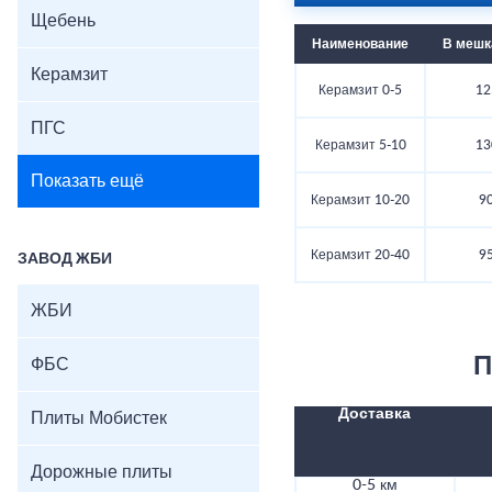
Щебень
Наименование
В мешка
Керамзит
Керамзит 0-5
12
ПГС
Керамзит 5-10
13
Показать ещё
Керамзит 10-20
90
Керамзит 20-40
95
ЗАВОД ЖБИ
ЖБИ
П
ФБС
Доставка
Плиты Мобистек
Дорожные плиты
0-5 км