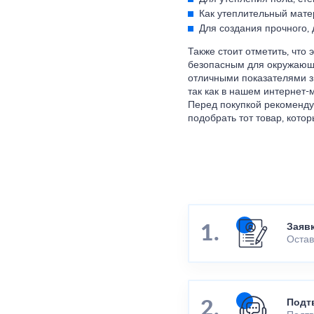
Как утеплительный мате
Для создания прочного,
Также стоит отметить, что
безопасным для окружающе
отличными показателями зв
так как в нашем интернет-
Перед покупкой рекоменду
подобрать тот товар, кото
Заяв
Остав
Подт